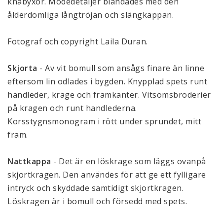
knäbyxor. Modedetaljer blandades med den 
ålderdomliga långtröjan och slängkappan.
Fotograf och copyright Laila Duran.
Skjorta
 - Av vit bomull som ansågs finare än linne 
eftersom lin odlades i bygden. Knypplad spets runt 
handleder, krage och framkanter. Vitsömsbroderier 
på kragen och runt handlederna. 
Korsstygnsmonogram i rött under sprundet, mitt 
fram.
Nattkappa
 - Det är en löskrage som läggs ovanpå 
skjortkragen. Den användes för att ge ett fylligare 
intryck och skyddade samtidigt skjortkragen. 
Löskragen är i bomull och försedd med spets.