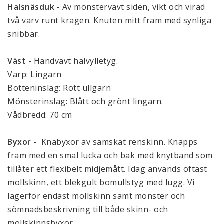
Halsnäsduk
 - Av mönstervävt siden, vikt och virad 
två varv runt kragen. Knuten mitt fram med synliga 
snibbar. 
Väst
 - Handvävt halvylletyg.  
Varp: Lingarn
Botteninslag: Rött ullgarn
Mönsterinslag: Blått och grönt lingarn.
Vådbredd: 70 cm 
Byxor
 -  Knäbyxor av sämskat renskinn. Knäpps 
fram med en smal lucka och bak med knytband som 
tillåter ett flexibelt midjemått. Idag används oftast 
mollskinn, ett blekgult bomullstyg med lugg. Vi 
lagerför endast mollskinn samt mönster och 
sömnadsbeskrivning till både skinn- och 
mollskinnsbyxor. 