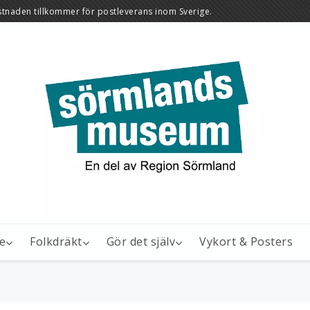
stnaden tillkommer för postleverans inom Sverige.
e
Folkdräkt
Gör det själv
Vykort & Posters