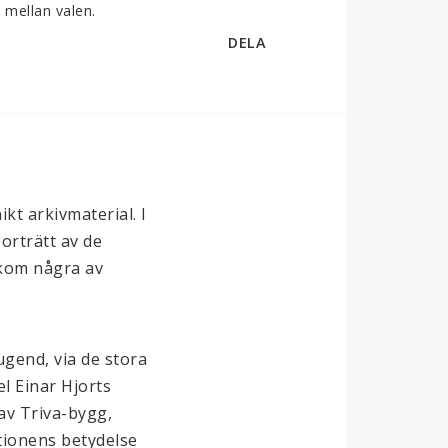
" mellan valen.
DELA
t arkivmaterial. I 
rträtt av de 
kom några av 
gend, via de stora 
l Einar Hjorts 
v Triva-bygg, 
tionens betydelse 