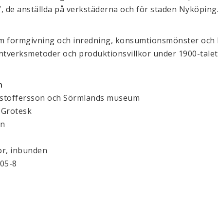
, de anställda på verkstäderna och för staden Nyköping
om formgivning och inredning, konsumtionsmönster och liv
ntverksmetoder och produktionsvillkor under 1900-talet
n
istoffersson och Sörmlands museum
é Grotesk
en
or, inbunden
05-8