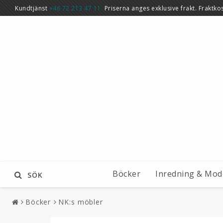
Kundtjänst
+46 72 213 47 11
Priserna anges exklusive frakt. Fraktko
Böcker
Inredning & Mod
SÖK
Böcker
NK:s möbler