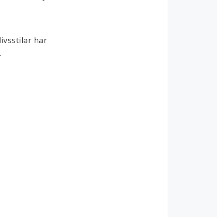
.
sstilar har 
.