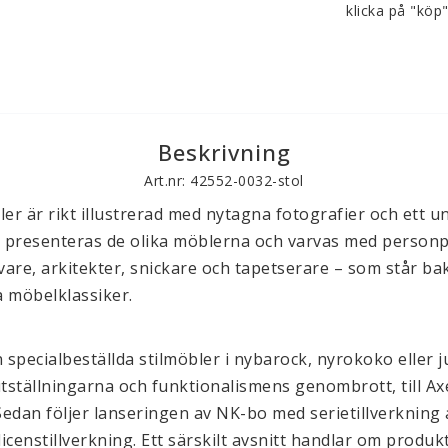
klicka på "köp
Beskrivning
Art.nr: 42552-0032-stol
 är rikt illustrerad med nytagna fotografier och ett unik
t presenteras de olika möblerna och varvas med personpo
are, arkitekter, snickare och tapetserare – som står ba
 möbelklassiker.
 specialbeställda stilmöbler i nybarock, nyrokoko eller ju
tställningarna och funktionalismens genombrott, till Axe
edan följer lanseringen av NK-bo med serietillverkning a
censtillverkning. Ett särskilt avsnitt handlar om produk