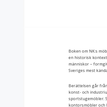
Boken om NK:s möbler
en historisk kontex
människor – formgiv
Sveriges mest kända
Berättelsen går från
konst- och industriu
sportstugemöbler. S
kontorsmöbler och li