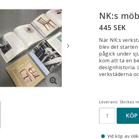
NK:s möb
445 SEK
När NK:s verkst
blev det starte
pågick under sju
kom att ta en b
designhistoria.
verkstäderna oc
Leverans:
Skickas 
KÖP
Vid köp av olik