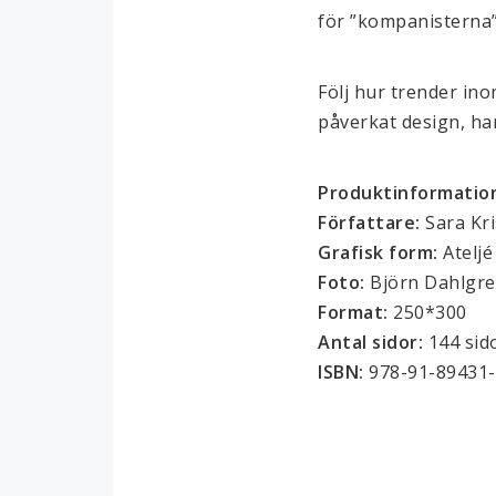
för ”kompanisterna”
Följ hur trender in
påverkat design, ha
Produktinformatio
Författare: 
Sara Kr
Grafisk form:
 Atelj
Foto: 
Björn Dahlgr
Format: 
250*300
Antal sidor: 
144 sid
ISBN: 
978-91-89431-